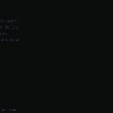
ocumental
oan de Déu
erns
mb el repte
imer cas