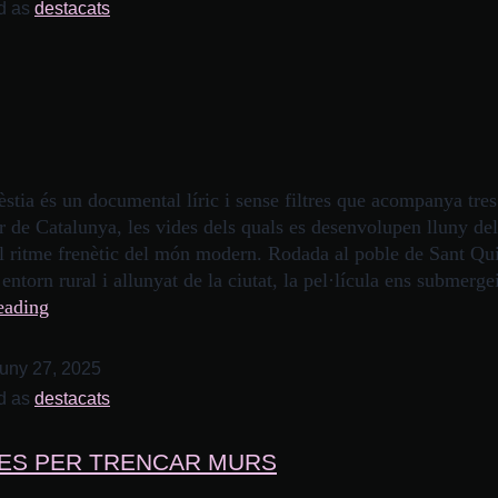
d as
destacats
tia és un documental líric i sense filtres que acompanya tres
or de Catalunya, les vides dels quals es desenvolupen lluny del
el ritme frenètic del món modern. Rodada al poble de Sant Qu
entorn rural i allunyat de la ciutat, la pel·lícula ens submer
eading
juny 27, 2025
d as
destacats
IES PER TRENCAR MURS