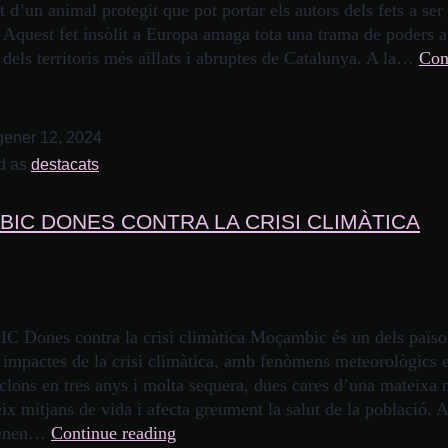
t d’un animal protegit que pot portar els autors dels fets a ser 
Aquest fet insòlit a Europa amaga tota una trama de poders a 
dels territoris més aïllats i abruptes de Catalunya. A la…
Con
gener 12, 2024
d as
destacats
IC DONES CONTRA LA CRISI CLIMÀTICA
ones contra la crisi climàtica Moçambic és un dels païso
s impactes de la crisi climàtica, amb fenòmens meteorològics 
iclons en tres anys i molta sequera, dues cares d’una mateixa
ix mitjans de vida i afecta greument la salut de la població. 
 tenen…
Continue reading