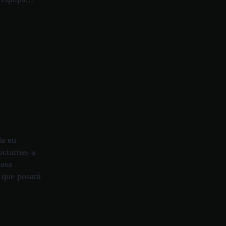
a en
octurnes a
casa
t que posarà