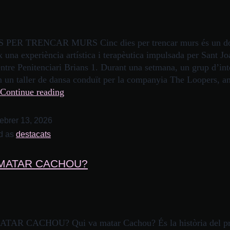
 PER TRENCAR MURS Cinc dies per trencar murs és un d
 una experiència artística i terapèutica impulsada per Sant J
ntre Penitenciari Brians 1. Durant una setmana, un grup d’int
en un taller de dansa conduït per la companyia The Loopers, a
Continue reading
febrer 13, 2026
d as
destacats
 MATAR CACHOU?
TAR CACHOU? Qui va matar Cachou? És la història del pr