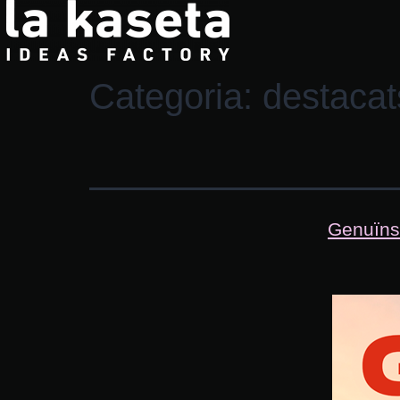
Categoria:
destacat
Genuïns 