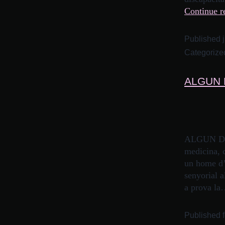
Continue r
Published
Categorize
ALGUN 
ALGUN DIA
medicina, c
un home d’e
senyorial a
a prova l
Published