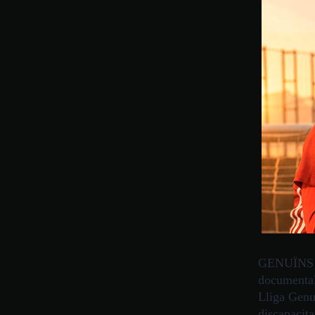
GENUÏNS A
documental
Lliga Genu
discapacita