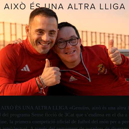
IXÒ ÉS UNA ALTRA LLIGA «Genuïns, això és una altra ll
 del programa Sense ficció de 3Cat que s’endinsa en el dia a 
ine, la primera competició oficial de futbol del món per a pe
t intel·lectual. A través del seguiment de jugadors de divers