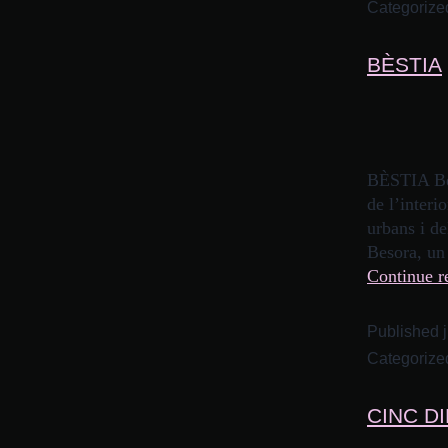
Categorize
BÈSTIA
BÈSTIA Bès
de l’interi
urbans i d
Besora, un 
Continue r
Published
Categorize
CINC D