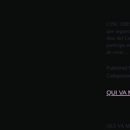
CINC DIES
que segueix
dins del Ce
participa 
de crear…
Published
Categorize
QUI VA
QUI VA MA