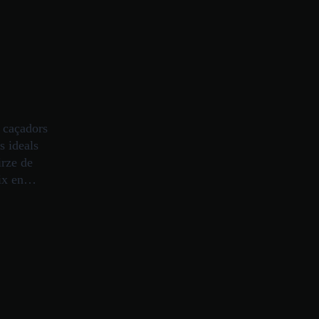
 caçadors
s ideals
irze de
geix en…