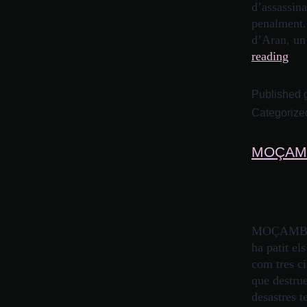
d’assassina
penalment. 
d’Aran, un 
reading
Published
Categorize
MOÇAMB
MOÇAMBIC D
ha patit el
com tres c
que destrue
desastres