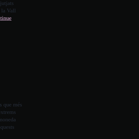
jutjats
la Vall
tinue
s que més
extrems
 moneda
Aquests