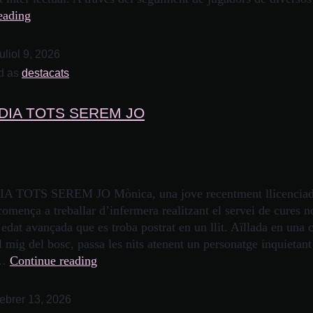
eading
juliol 9, 2026
d as
destacats
DIA TOTS SEREM JO
 TOTS SEREM JO Mònica, una jove recentment llicenciad
omença a treballar d’infermera realitzant el servei de cures n
dat avançada que es troba postrat en un llit. Aïllada en una 
l mig del bosc, passa les nits atenent un personatge inquietan
a…
Continue reading
febrer 13, 2026