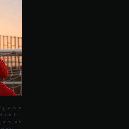
iga» és un
dia de la
rsones amb
os equips…