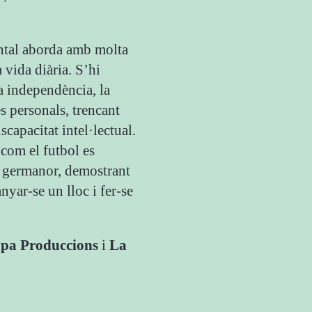
ental aborda amb molta
a vida diària. S’hi
a independència, la
es personals, trencant
scapacitat intel·lectual.
 com el futbol es
i germanor, demostrant
nyar-se un lloc i fer-se
pa Produccions
i
La