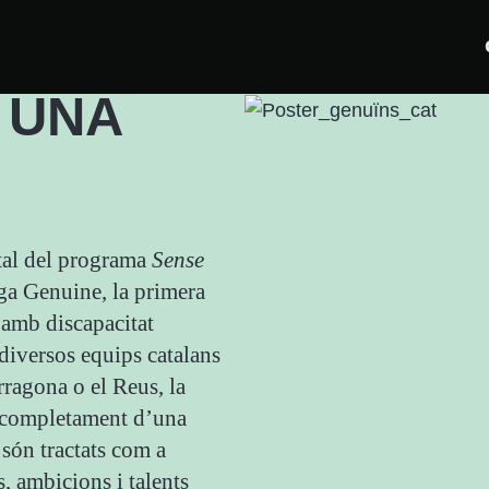
 UNA
al del programa
Sense
iga Genuine, la primera
 amb discapacitat
 diversos equips catalans
rragona o el Reus, la
t completament d’una
 són tractats com a
s, ambicions i talents