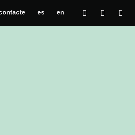
contacte
es
en