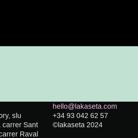
hello@lakaseta.com
ry, slu
+34 93 042 62 57
carrer Sant
©lakaseta 2024
carrer Raval