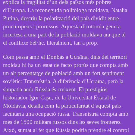
explica la fragilitat d’un dels països més pobres
d’Europa. La reconeguda politòloga moldava, Natalia
Putina, descriu la polarització del país dividit entre
proeuropeus i prorussos. Aquesta dicotomia genera
incertesa a una part de la població moldava ara que té
el conflicte bèl·lic, literalment, tan a prop.
Com passa amb el Donbàs a Ucraïna, dins del territori
moldau hi ha un estat de facto prorús que compta amb
un alt percentatge de població amb un fort sentiment
soviètic: Transnístria. A diferència d’Ucraïna, però la
simpatia amb Rússia és creixent. El prestigiós
historiador Igor Cașu, de la Universitat Estatal de
Moldàvia, detalla com la particularitat d’aquest país
facilitaria una ocupació russa. Transnístria compta amb
més de 1500 militars russos dins les seves fronteres.
Això, sumat al fet que Rússia podria prendre el control