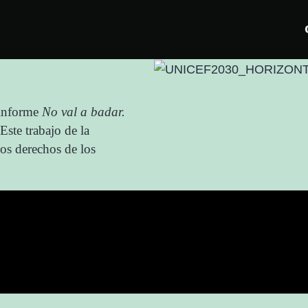
 informe
No val a badar.
 Este trabajo de la
los derechos de los