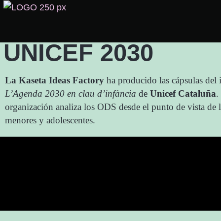
UNICEF 2030
La Kaseta Ideas Factory
ha producido las cápsulas del
L’Agenda 2030 en clau d’infància
de
Unicef Cataluña
.
organización analiza los ODS desde el punto de vista de 
menores y adolescentes.