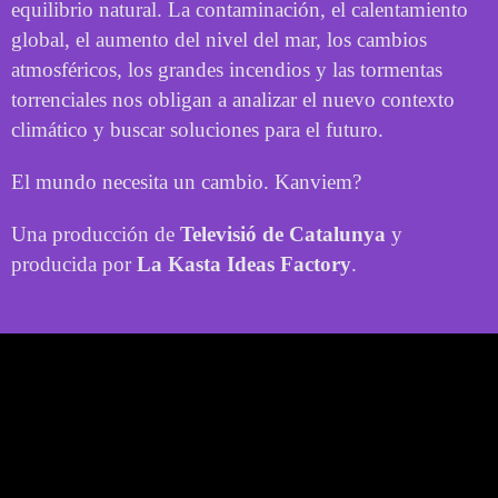
equilibrio natural. La contaminación, el calentamiento
global, el aumento del nivel del mar, los cambios
atmosféricos, los grandes incendios y las tormentas
torrenciales nos obligan a analizar el nuevo contexto
climático y buscar soluciones para el futuro.
El mundo necesita un cambio. Kanviem?
Una producción de
Televisió de Catalunya
y
producida por
La Kasta Ideas Factory
.