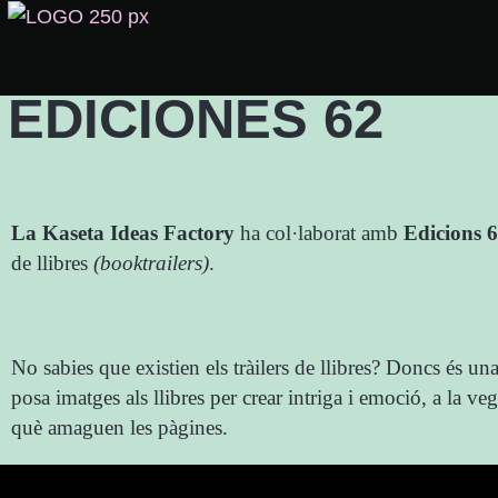
EDICIONES 62
La Kaseta Ideas Factory
ha col·laborat amb
Edicions 
de llibres
(booktrailers)
.
No sabies que existien els tràilers de llibres? Doncs és u
posa imatges als llibres per crear intriga i emoció, a la ve
què amaguen les pàgines.