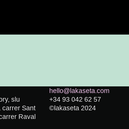
hello@lakaseta.com
ry, slu
+34 93 042 62 57
carrer Sant
©lakaseta 2024
carrer Raval