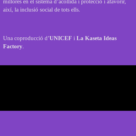
millores en el sistema d’acollida i protecció i afavorir,
així, la inclusió social de tots ells.
Una coproducció d’
UNICEF
i
La Kaseta Ideas
Factory
.