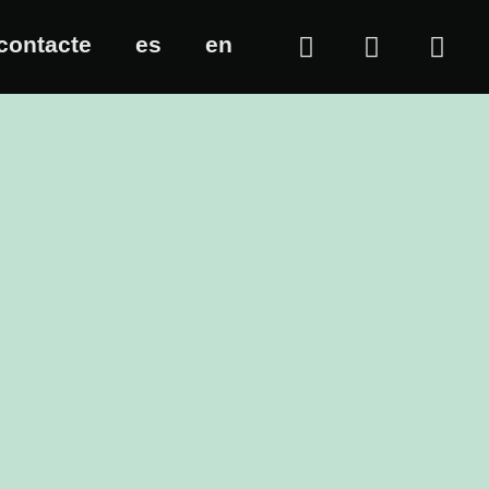
contacte
es
en